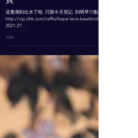
BE@RBRICK 1000％ 抽籤
頁
這隻潮到出水了啦, 只限今天登記, 到明早10點
http://vip.ithk.com/raffle/bape-levis-bearbrick-
2021-2?
fbclid=IwAR1aQ_yueXUUdRatVSD3l5R0yxHwVj
BFlpUM4FTpPy__sGEH...