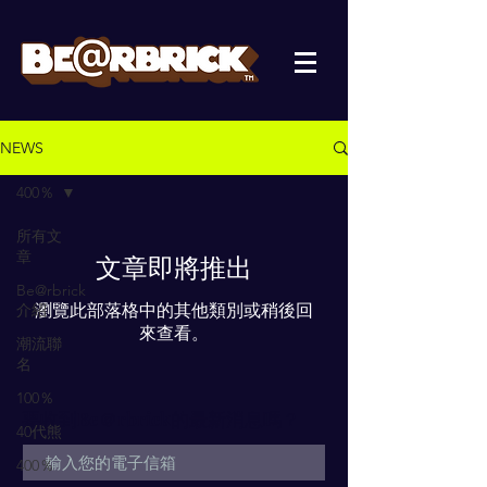
NEWS
400％
所有文
章
文章即將推出
Be@rbrick
介紹
瀏覽此部落格中的其他類別或稍後回
來查看。
潮流聯
名
100％
要收到Be＠rbrick的最新消息嗎？
40代熊
400％