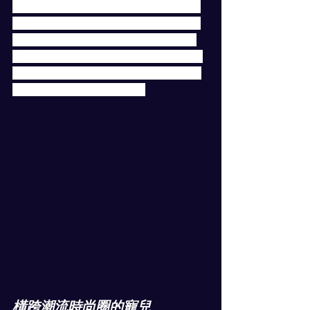
本身可愛且具有獨特性的外型，吸引了
許多粉絲的擁戴，像陳冠希、藤原浩、
余文樂、G-DRAGON 等我們熟知的潮
流 Icon，無一例外都是它的粉絲，在名
人效應的加持下 BE@RBRICK  迅速從日
本攻佔世界各地的潮流圈。
橫跨潮流時尚圈的寵兒