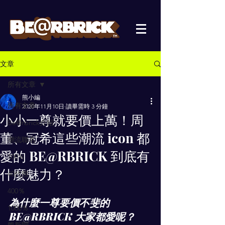
文章
所有文章
熊小編
所有文章
2020年11月10日
讀畢需時 3 分鐘
小小一尊就要價上萬！周
Be@rbrick介紹
董、冠希這些潮流 icon 都
潮流聯名
愛的 BE@RBRICK 到底有
100％
什麼魅力？
40代熊
400％
為什麼一尊要價不斐的 
1000％
BE@RBRICK 大家都愛呢？