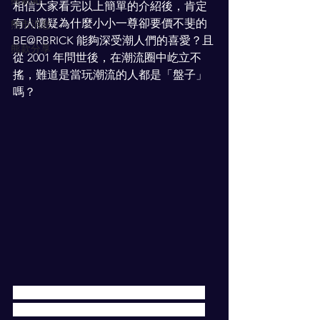
熊新聞
相信大家看完以上簡單的介紹後，肯定
有人懷疑為什麼小小一尊卻要價不斐的 
熊市消息
BE@RBRICK 能夠深受潮人們的喜愛？且
熊款分享
從 2001 年問世後，在潮流圈中屹立不
搖，難道是當玩潮流的人都是「盤子」
嗎？
說到 BE@RBRICK 崛起的時代正好是潮
流公仔崛起的時期，加上 BE@RBRICK 