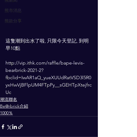
熊新聞
熊市消息
熊款分享
這隻潮到出水了啦, 只限今天登記, 到明
早10點
http://vip.ithk.com/raffle/bape-levis-
bearbrick-2021-2?
fbclid=IwAR1aQ_yueXUUdRatVSD3l5R0
yxHwVjBFlpUM4FTpPy__sGEHTpXtejfrc
Uc
潮流聯名
Be@rbrick介紹
1000％